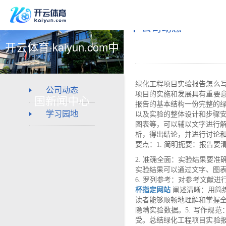
公司动态
开云体育·kaiyun.com中
绿化工程项目实验报告怎么
公司动态
项目的实施和发展具有重要
国新闻中心
报告的基本结构一份完整的绿
学习园地
以及实验的整体设计和步骤安
图表等，可以辅以文字进行解
析，得出结论，并进行讨论和
要点：1. 简明扼要：报告
2. 准确全面：实验结果要
实验结果可以通过文字、图表
6. 罗列参考：对参考文献
杯指定网站
阐述清晰：用简练
读者能够顺畅地理解和掌握全
隐瞒实验数据。5. 写作规
受。总结绿化工程项目实验