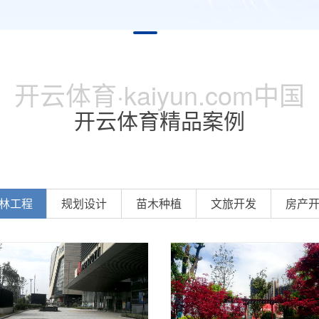
开云体育·kaiyun.com中国
开云体育精品案例
林工程
规划设计
苗木种植
文旅开发
房产
开云体育
开云体育