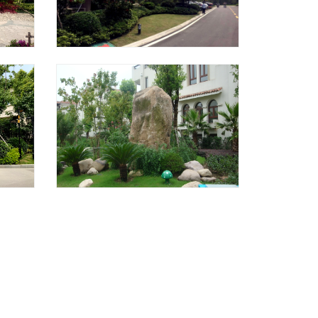
南通世茂公元项目
开云体育
苏州怡和花园二期工程