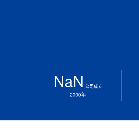
NaN
公司成立
2000年