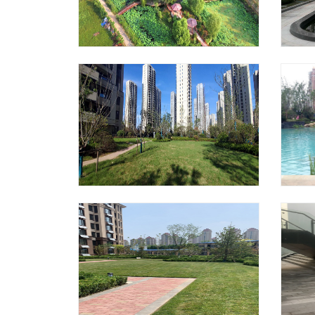
黄河故道国家湿地公园项
江阴
开云体育
绍兴世贸青甸湖01地块
开云体育
天津津南项目1地块二期、