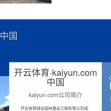
m中国
开云体育·kaiyun.com
中国
kaiyun.com公司简介
开云体育绿业园林建设工程有限公司成