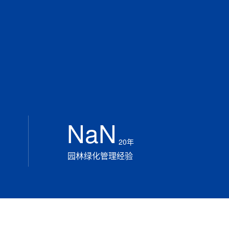
NaN
20年
园林绿化管理经验