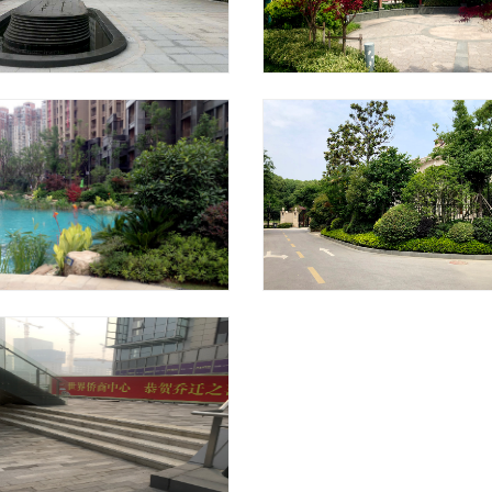
澄星大厦项目（万豪酒店)
廉政文化园
开云体育
开云体育
世茂长沙滨江花园D-8-1
苏州金鸡湖项目
开云体育
通州侨商项目地块